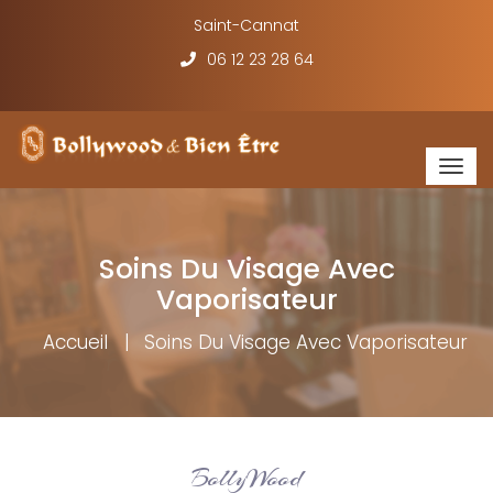
Saint-Cannat
06 12 23 28 64
Togg
navig
Soins Du Visage Avec
Vaporisateur
Accueil
Soins Du Visage Avec Vaporisateur
BollyWood